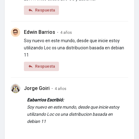
Respuesta
Edwin Barrios
·
4 años
Soy nuevo en este mundo, desde que inicie estoy
utilizando Loc os una distribucion basada en debian
11
Respuesta
Jorge Goiri
·
4 años
Eabarrios Escribió:
Soy nuevo en este mundo, desde que inicie estoy
utilizando Loc os una distribucion basada en
debian 11