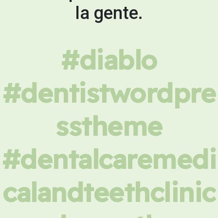
la gente.
#diablo
#dentistwordpre
sstheme
#dentalcaremedi
calandteethclinic