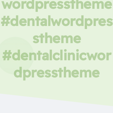
wordpresstheme
#dentalwordpres
stheme
#dentalclinicwor
dpresstheme