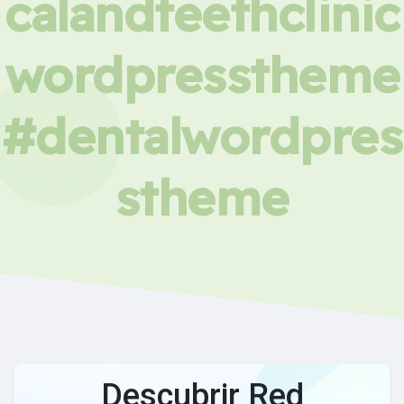
calandteethclinic
wordpresstheme
#dentalwordpres
stheme
Descubrir Red