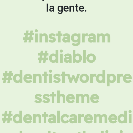
la gente.
#instagram
#diablo
#dentistwordpre
sstheme
#dentalcaremedi