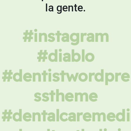
la gente.
#instagram
#diablo
#dentistwordpre
sstheme
#dentalcaremedi