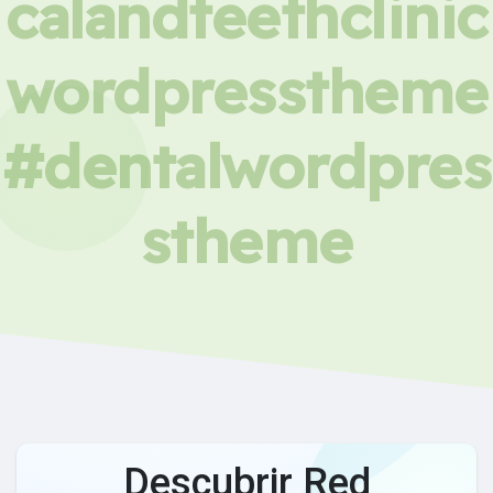
calandteethclinic
wordpresstheme
#dentalwordpres
stheme
Descubrir Red