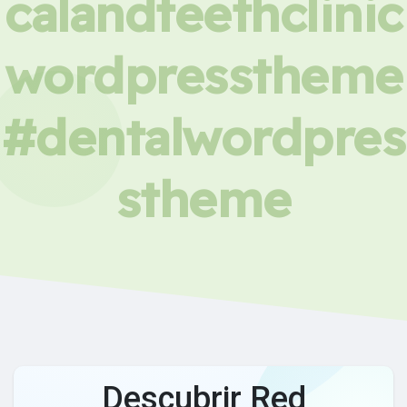
calandteethclinic
wordpresstheme
#dentalwordpres
stheme
Descubrir Red