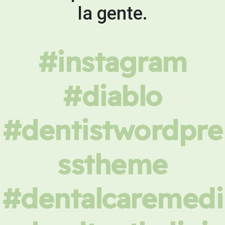
la gente.
#instagram
#diablo
#dentistwordpre
sstheme
#dentalcaremedi