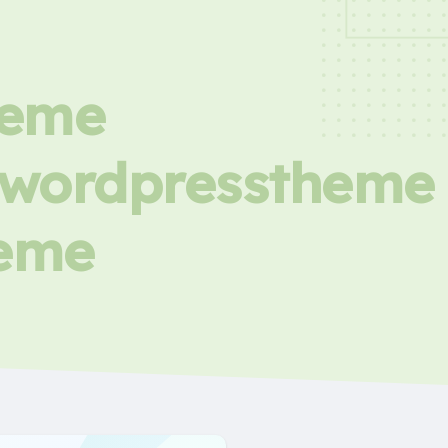
heme
icwordpresstheme
heme