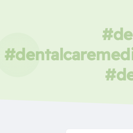
#de
#dentalcaremedi
#de