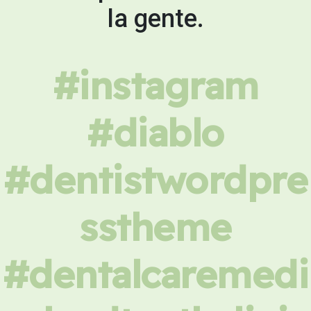
la gente.
#instagram
#diablo
#dentistwordpre
sstheme
#dentalcaremedi