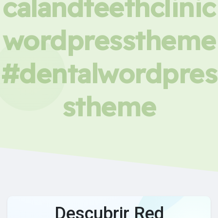
calandteethclinic
wordpresstheme
#dentalwordpres
stheme
Descubrir Red