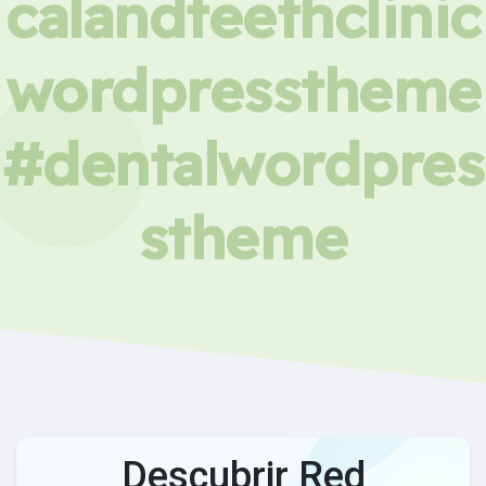
calandteethclinic
wordpresstheme
#dentalwordpres
stheme
Descubrir Red