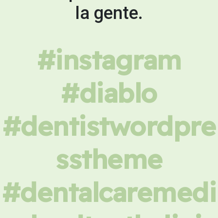
la gente.
#instagram
#diablo
#dentistwordpre
sstheme
#dentalcaremedi