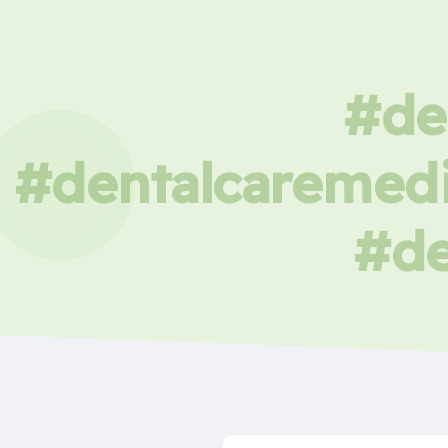
#de
#dentalcaremedi
#de