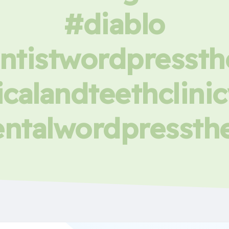
#diablo
ntistwordpresst
calandteethclin
ntalwordpresst