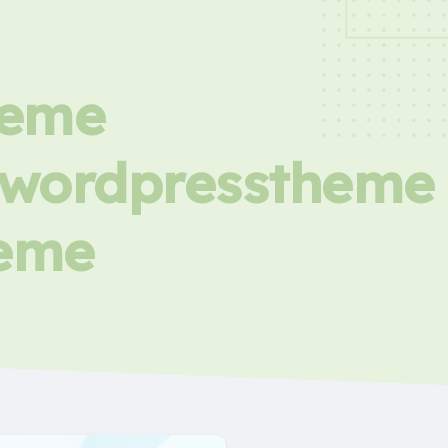
heme
icwordpresstheme
heme