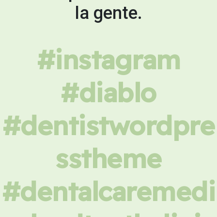
la gente.
#instagram
#diablo
#dentistwordpre
sstheme
#dentalcaremedi