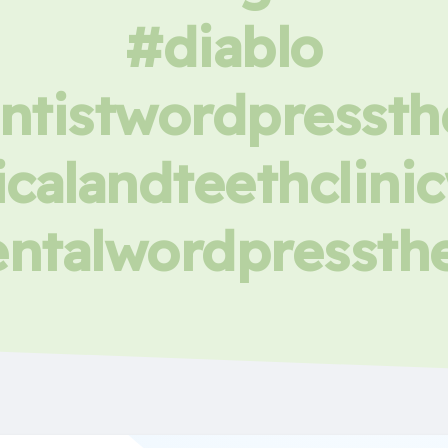
#diablo
ntistwordpresst
calandteethclin
ntalwordpresst