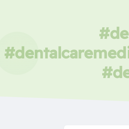
#de
#dentalcaremedi
#de