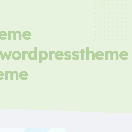
heme
icwordpresstheme
heme