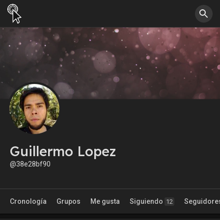
Guillermo Lopez
@38e28bf90
Cronología
Grupos
Me gusta
Siguiendo
Seguidore
12