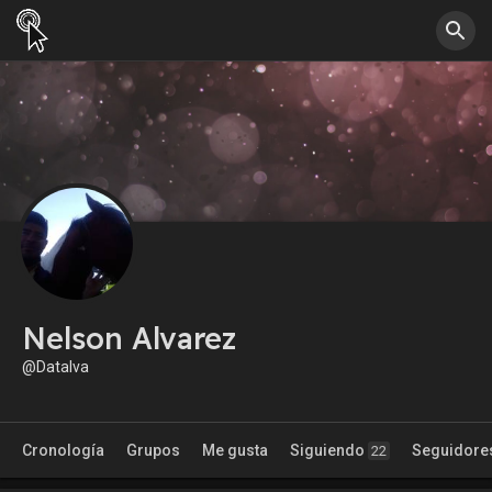
Nelson Alvarez
@Datalva
Cronología
Grupos
Me gusta
Siguiendo
Seguidore
22