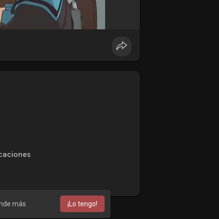
caciones
nde más
¡Lo tengo!