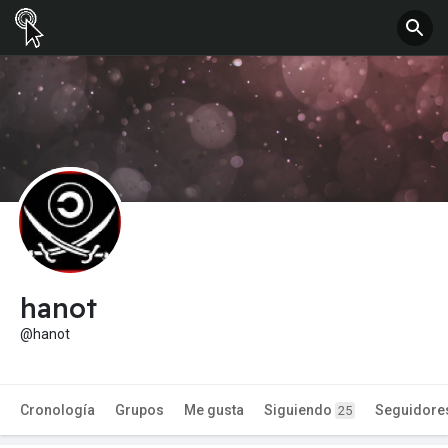
hanot
@hanot
Cronología
Grupos
Me gusta
Siguiendo
Seguidore
25