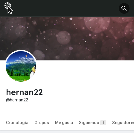
hernan22
@hernan22
Cronología
Grupos
Me gusta
Siguiendo
Seguidore
1