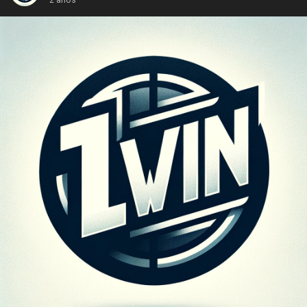
2 años