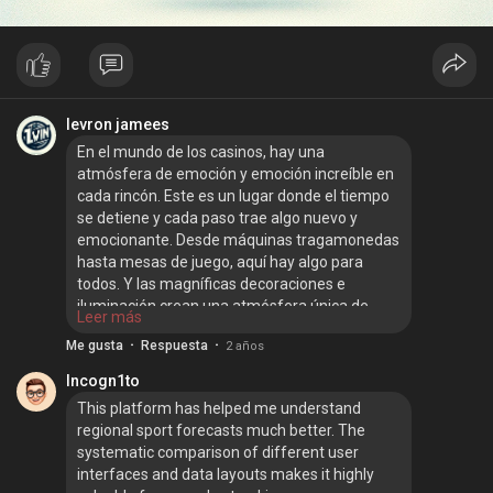
levron jamees
En el mundo de los casinos, hay una
atmósfera de emoción y emoción increíble en
cada rincón. Este es un lugar donde el tiempo
se detiene y cada paso trae algo nuevo y
emocionante. Desde máquinas tragamonedas
hasta mesas de juego, aquí hay algo para
todos. Y las magníficas decoraciones e
iluminación crean una atmósfera única de
Leer más
https://1win.com.br/casino
·
·
Me gusta
Respuesta
2 años
una gran fiesta de la pasión. ¡La sensación de
adrenalina al realizar tu apuesta es
Incogn1to
indescriptible! Un casino no es sólo un lugar
This platform has helped me understand
para apostar, es un lugar donde se crean
regional sport forecasts much better. The
recuerdos e historias. ¡Bienvenido al mundo
systematic comparison of different user
del entretenimiento emocionante y aventuras
interfaces and data layouts makes it highly
increíbles!