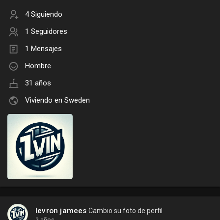
4 Siguiendo
1 Seguidores
1 Mensajes
Hombre
31 años
Viviendo en Sweden
levron jamees
Cambio su foto de perfil