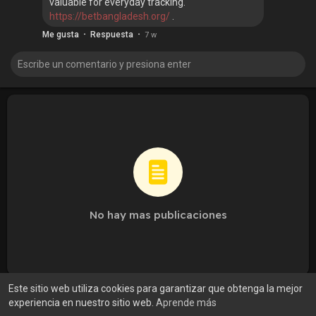
valuable for everyday tracking.
https://betbangladesh.org/
.
·
·
Me gusta
Respuesta
7 w
No hay mas publicaciones
Este sitio web utiliza cookies para garantizar que obtenga la mejor
experiencia en nuestro sitio web.
Aprende más