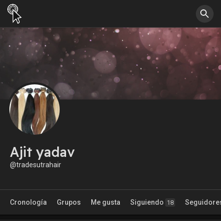
Ajit yadav
@tradesutrahair
Cronología
Grupos
Me gusta
Siguiendo
Seguidore
18