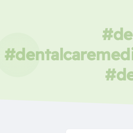
#de
#dentalcaremedi
#de