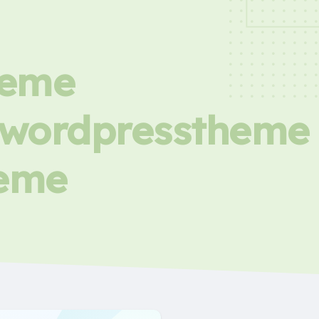
heme
icwordpresstheme
heme