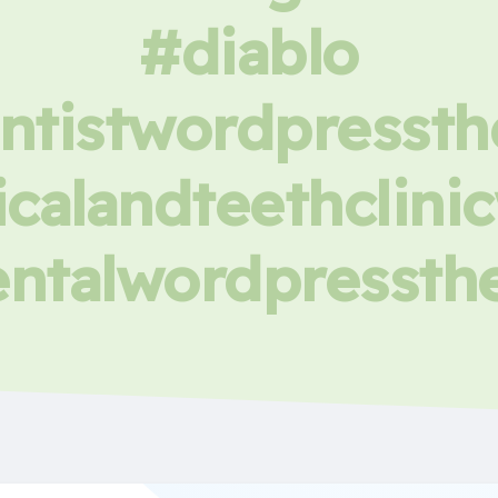
#diablo
ntistwordpresst
calandteethclin
ntalwordpresst