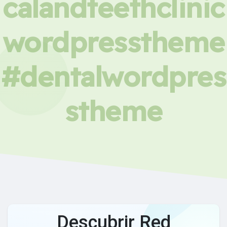
calandteethclinic
wordpresstheme
#dentalwordpres
stheme
Descubrir Red