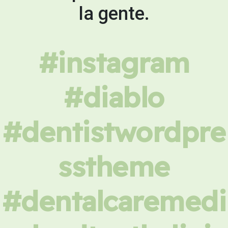
la gente.
#instagram
#diablo
#dentistwordpre
sstheme
#dentalcaremedi