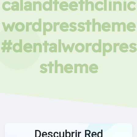
calandteethclinic
wordpresstheme
#dentalwordpres
stheme
Descubrir Red