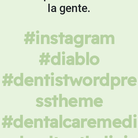
la gente.
#instagram
#diablo
#dentistwordpre
sstheme
#dentalcaremedi