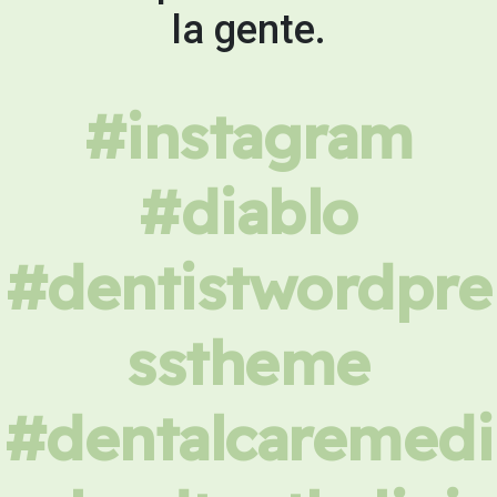
la gente.
#instagram
#diablo
#dentistwordpre
sstheme
#dentalcaremedi