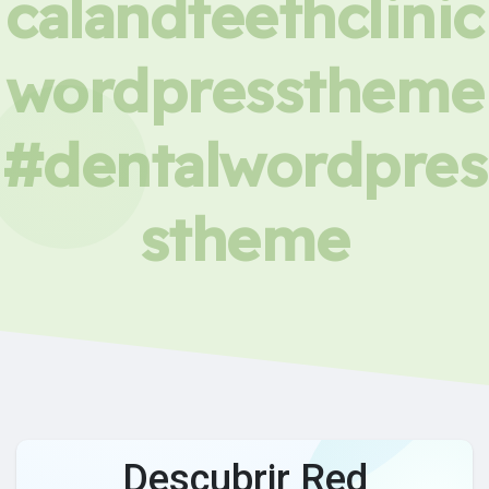
calandteethclinic
wordpresstheme
#dentalwordpres
stheme
Descubrir Red