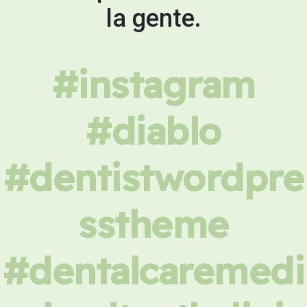
la gente.
#instagram
#diablo
#dentistwordpre
sstheme
#dentalcaremedi