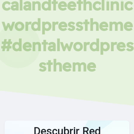
calandteethclinic
wordpresstheme
#dentalwordpres
stheme
Descubrir Red