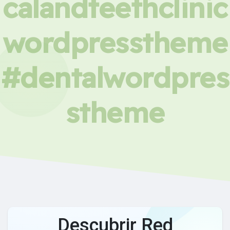
calandteethclinic
wordpresstheme
#dentalwordpres
stheme
Descubrir Red