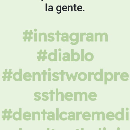
la gente.
#instagram
#diablo
#dentistwordpre
sstheme
#dentalcaremedi