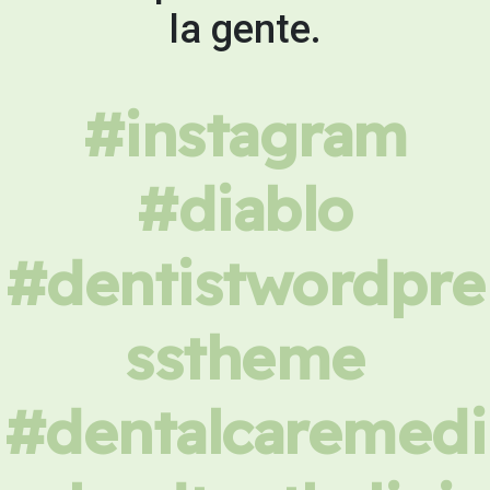
la gente.
#instagram
#diablo
#dentistwordpre
sstheme
#dentalcaremedi