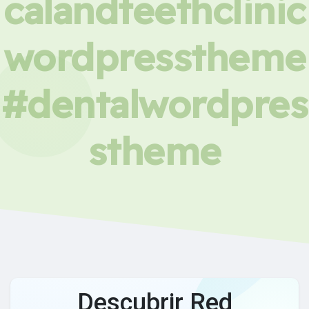
calandteethclinic
wordpresstheme
#dentalwordpres
stheme
Descubrir Red