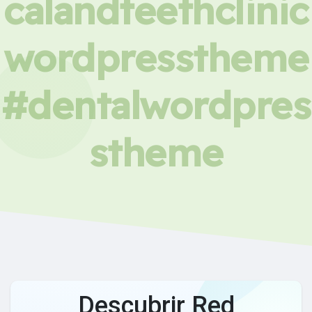
calandteethclinic
wordpresstheme
#dentalwordpres
stheme
Descubrir Red