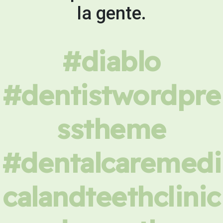
la gente.
#diablo
#dentistwordpre
sstheme
#dentalcaremedi
calandteethclinic