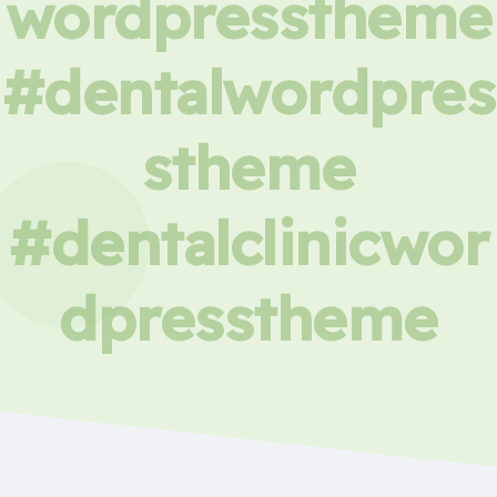
wordpresstheme
#dentalwordpres
stheme
#dentalclinicwor
dpresstheme