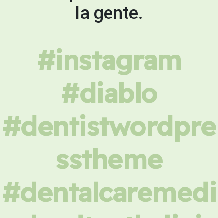
la gente.
#instagram
#diablo
#dentistwordpre
sstheme
#dentalcaremedi