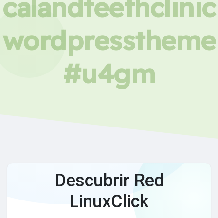
calandteethclinic
wordpresstheme
#u4gm
Descubrir Red
LinuxClick