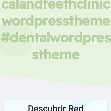
calandteethclinic
wordpresstheme
#dentalwordpres
stheme
Descubrir Red