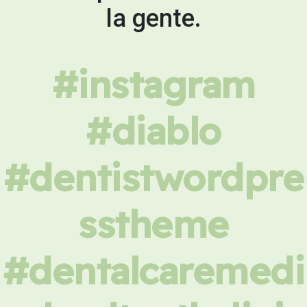
la gente.
#instagram
#diablo
#dentistwordpre
sstheme
#dentalcaremedi