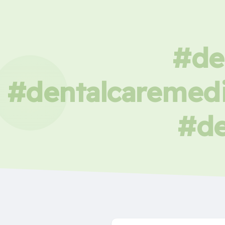
#de
#dentalcaremedi
#de