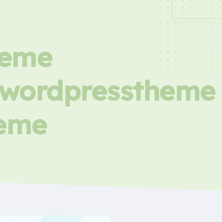
heme
icwordpresstheme
heme