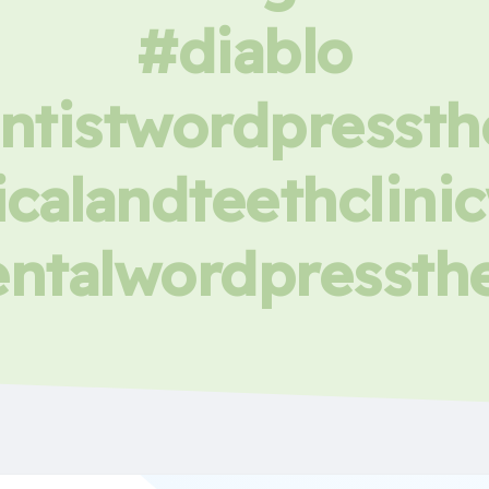
#diablo
ntistwordpresst
calandteethclin
ntalwordpresst