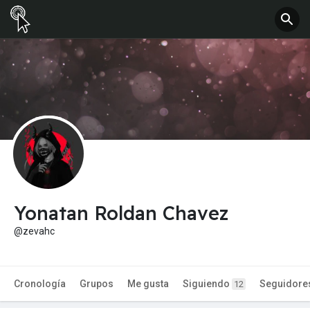
Yonatan Roldan Chavez
@zevahc
Cronología
Grupos
Me gusta
Siguiendo
Seguidore
12