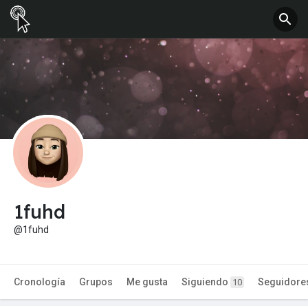
1fuhd
@1fuhd
Cronología
Grupos
Me gusta
Siguiendo
Seguidore
10