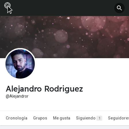
Alejandro Rodriguez
@Alejandror
Cronología
Grupos
Me gusta
Siguiendo
Seguidore
1