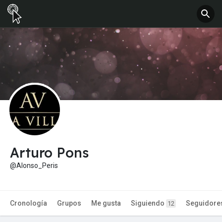
Arturo Pons
@Alonso_Peris
Cronología
Grupos
Me gusta
Siguiendo
Seguidore
12