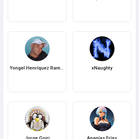
Yongel Henríquez Ramos
xNaughty
Jorge Goiri
Ananías Frías