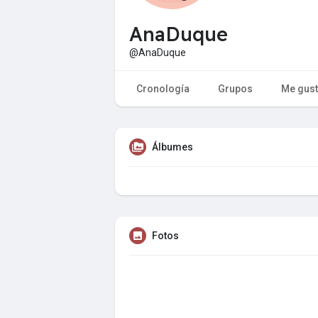
AnaDuque
@AnaDuque
Cronología
Grupos
Me gus
Álbumes
Fotos