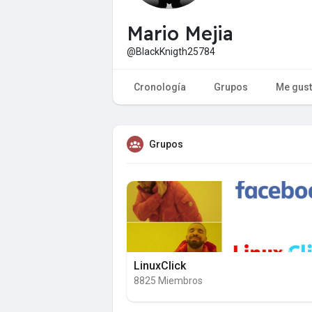
Mario Mejia
@BlackKnigth25784
Cronología
Grupos
Me gus
Grupos
LinuxClick
8825 Miembros