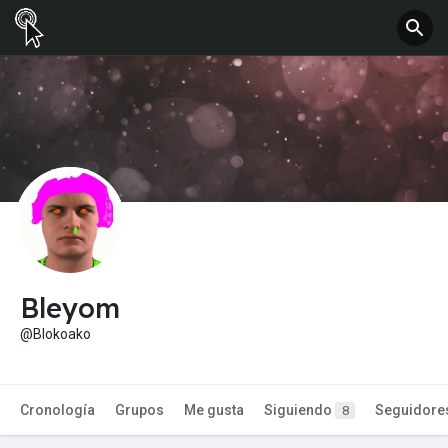
Bleyom
@Blokoako
Cronología
Grupos
Me gusta
Siguiendo
Seguidore
8