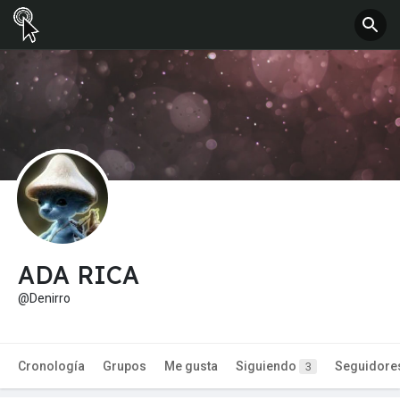
ADA RICA
@Denirro
Cronología
Grupos
Me gusta
Siguiendo
Seguidore
3