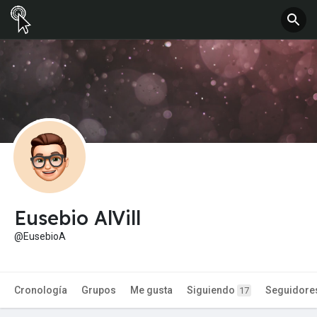
Eusebio AlVill
@EusebioA
Cronología
Grupos
Me gusta
Siguiendo
Seguidore
17