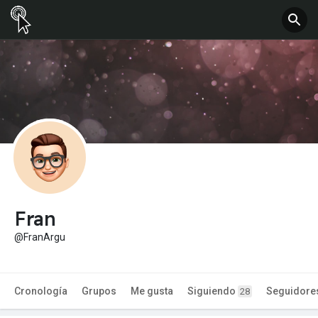
Fran
@FranArgu
Cronología
Grupos
Me gusta
Siguiendo
Seguidore
28