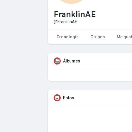
FranklinAE
@FranklinAE
Cronología
Grupos
Me gus
Álbumes
Fotos