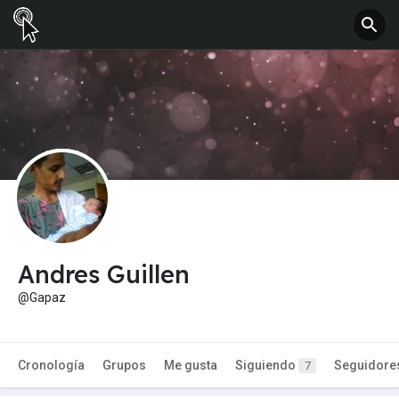
Andres Guillen
@Gapaz
Cronología
Grupos
Me gusta
Siguiendo
Seguidore
7