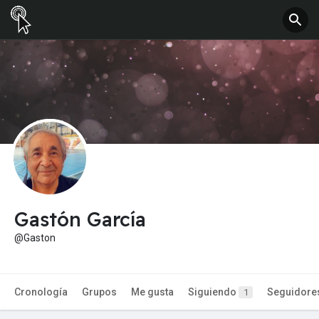
Gastón García
@Gaston
Cronología
Grupos
Me gusta
Siguiendo
Seguidore
1