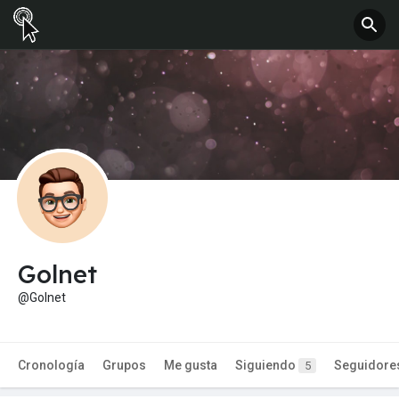
Golnet
@Golnet
Cronología
Grupos
Me gusta
Siguiendo
Seguidore
5