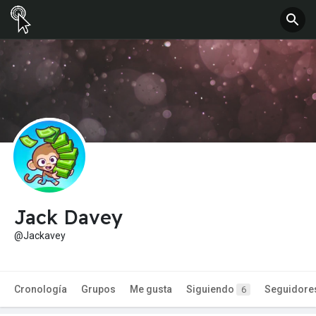
Jack Davey
@Jackavey
Cronología
Grupos
Me gusta
Siguiendo
Seguidore
6