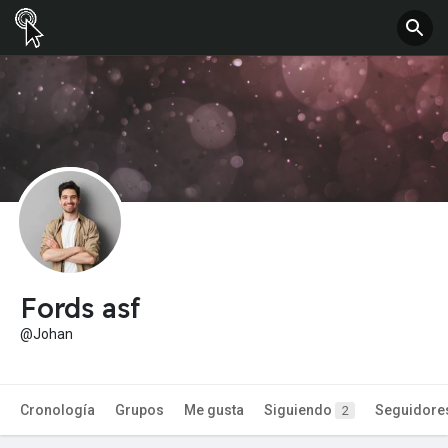
Fords asf
@Johan
Cronología
Grupos
Me gusta
Siguiendo
Seguidore
2