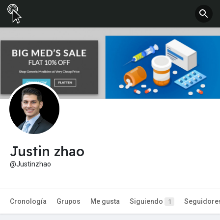
Justin zhao
@Justinzhao
Cronología
Grupos
Me gusta
Siguiendo
Seguidore
1