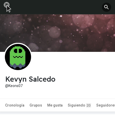
Kevyn Salcedo
@Keons07
Cronología
Grupos
Me gusta
Siguiendo
Seguidore
20