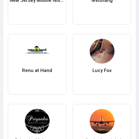
New Jersey Mobile Notary & Apostille Services
levishang
Renu at Hand
Lucy Fox