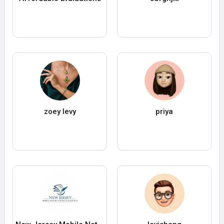
zoey levy
priya