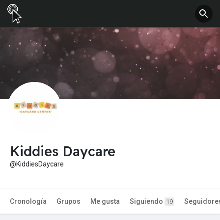
Kiddies Daycare
@KiddiesDaycare
Cronología
Grupos
Me gusta
Siguiendo
Seguidore
19