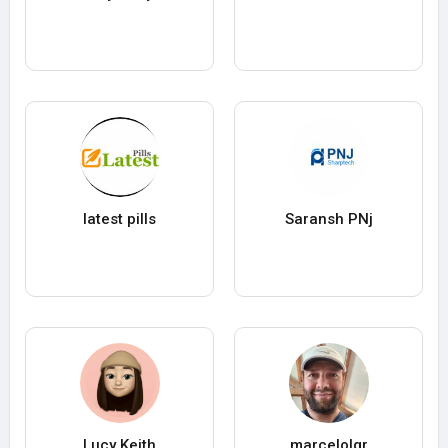
latest pills
Saransh PNj
Lucy Keith
marcelolqr